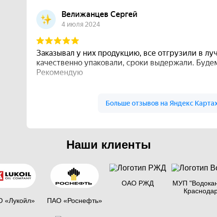
Наши клиенты
ОАО РЖД
МУП "Водока
Краснода
 «Лукойл»
ПАО «Роснефть»