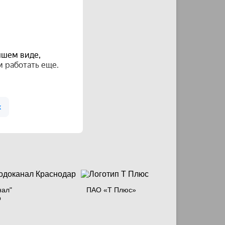
нал"
ПАО «Т Плюс»
р