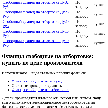
Свободный фланец на отбортовке Ду32
По
купить
Ру6
запросу
Свободный фланец на отбортовке Ду25
По
купить
Ру6
запросу
Свободный фланец на отбортовке Ду20
По
купить
Ру6
запросу
Свободный фланец на отбортовке Ду15
По
купить
Ру6
запросу
Свободный фланец на отбортовке Ду10
По
купить
Ру6
запросу
Фланцы свободные на отбортовке:
купить по цене производителя
Изготавливают 3 вида стальных плоских фланцев:
Фланцы свободные на хомуте;
Стальные приварные фланцы;
Фланцы свободные на отбортовке.
Детали производятся штамповкой, резкой или литьем. Чаще
всего используют электрошлаковое центробежное литье,
благодаря которому повышаются эффективные показатели