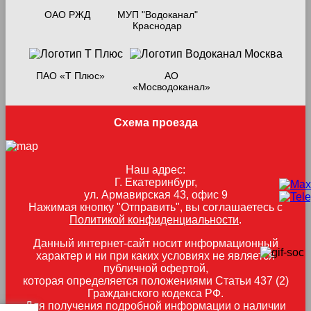
ОАО РЖД
МУП "Водоканал"
Краснодар
ПАО «Т Плюс»
АО
«Мосводоканал»
Схема проезда
Наш адрес:
Г. Екатеринбург,
ул. Армавирская 43, офис 9
Нажимая кнопку "Отправить", вы соглашаетесь с
Политикой конфиденциальности
.
Данный интернет-сайт носит информационный
характер и ни при каких условиях не является
публичной офертой,
которая определяется положениями Статьи 437 (2)
Гражданского кодекса РФ.
Для получения подробной информации о наличии