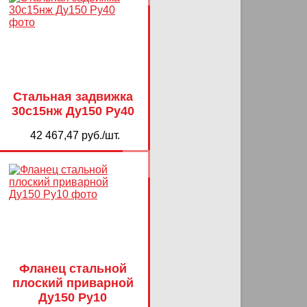
Стальная задвижка
30с15нж Ду150 Ру40
42 467,47 руб./шт.
Фланец стальной
плоский приварной
Ду150 Ру10