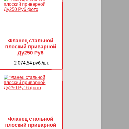
Фланец стальной
плоский приварной
Ду250 Ру6
2 074,54 руб./шт.
Фланец стальной
плоский приварной