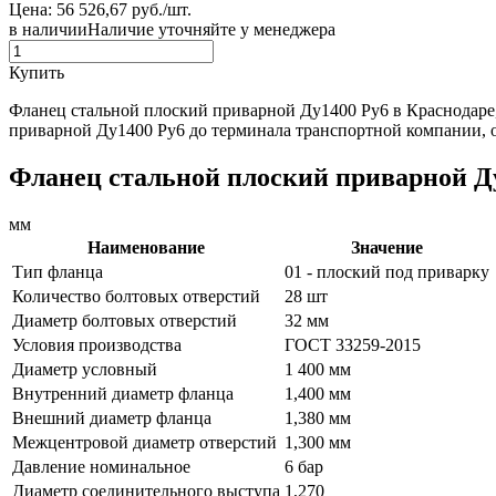
Цена: 56 526,67 руб./шт.
в наличии
Наличие уточняйте у менеджера
Купить
Фланец стальной плоский приварной Ду1400 Ру6 в Краснодаре
приварной Ду1400 Ру6 до терминала транспортной компании, о
Фланец стальной плоский приварной Ду
мм
Наименование
Значение
Тип фланца
01 - плоский под приварку
Количество болтовых отверстий
28 шт
Диаметр болтовых отверстий
32 мм
Условия производства
ГОСТ 33259-2015
Диаметр условный
1 400 мм
Внутренний диаметр фланца
1,400 мм
Внешний диаметр фланца
1,380 мм
Межцентровой диаметр отверстий
1,300 мм
Давление номинальное
6 бар
Диаметр соединительного выступа
1,270