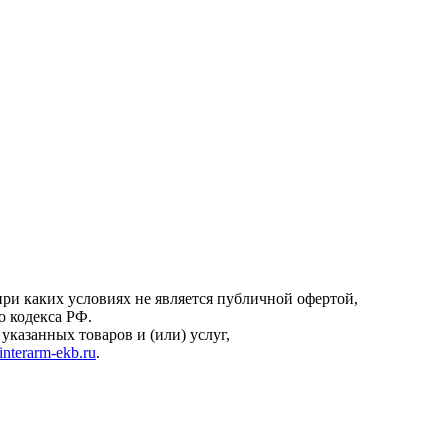
онфиденциальности
.
ри каких условиях не является публичной офертой,
о кодекса РФ.
казанных товаров и (или) услуг,
interarm-ekb.ru
.