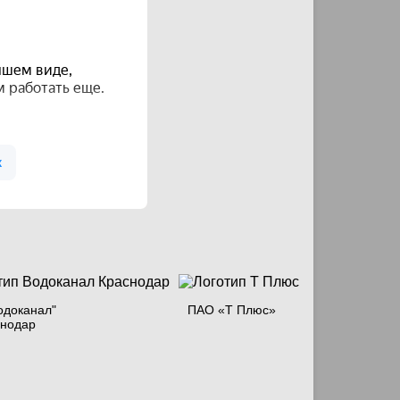
одоканал"
ПАО «Т Плюс»
снодар