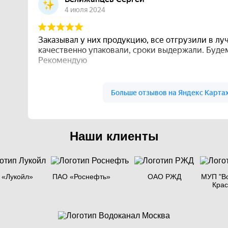
Наши клиенты
 «Лукойл»
ПАО «Роснефть»
ОАО РЖД
МУП "В
Кра