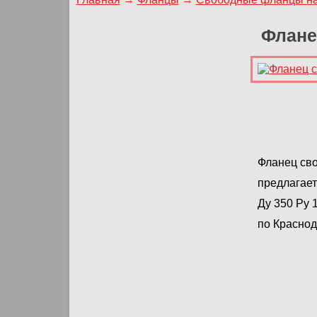
Флане
Фланец сво
предлагает
Ду 350 Ру 
по Краснод