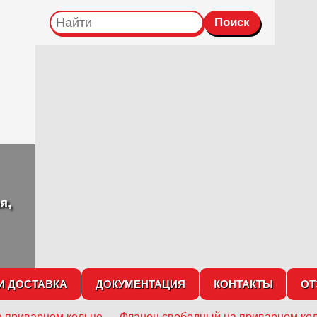
я,
И ДОСТАВКА
ДОКУМЕНТАЦИЯ
КОНТАКТЫ
О
 приварном кольце
→
Фланец свободный на приварном кол