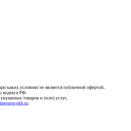
онфиденциальности
.
ри каких условиях не является публичной офертой,
о кодекса РФ.
казанных товаров и (или) услуг,
interarm-ekb.ru
.