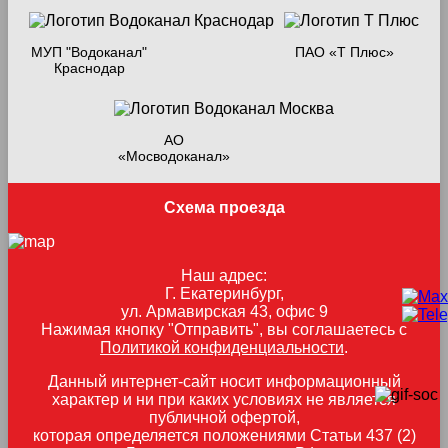
МУП "Водоканал"
ПАО «Т Плюс»
Краснодар
АО
«Мосводоканал»
Схема проезда
Наш адрес:
Г. Екатеринбург,
ул. Армавирская 43, офис 9
Нажимая кнопку "Отправить", вы соглашаетесь с
Политикой конфиденциальности
.
Данный интернет-сайт носит информационный
характер и ни при каких условиях не является
публичной офертой,
которая определяется положениями Статьи 437 (2)