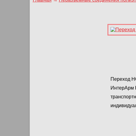
Переход НС
ИнтерАрм 
транспортн
индивидуа