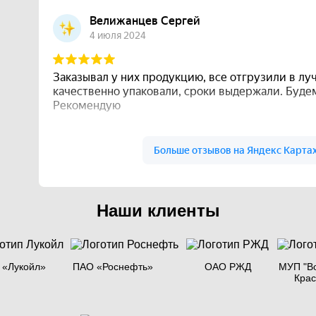
Наши клиенты
 «Лукойл»
ПАО «Роснефть»
ОАО РЖД
МУП "В
Кра