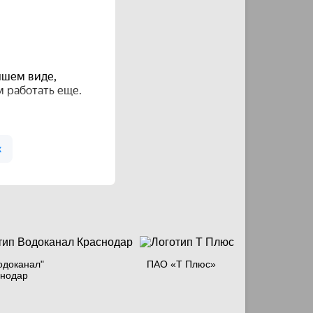
одоканал"
ПАО «Т Плюс»
снодар