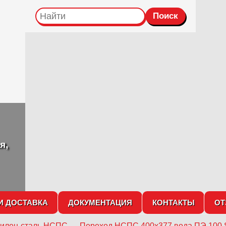
я,
И ДОСТАВКА
ДОКУМЕНТАЦИЯ
КОНТАКТЫ
О
тилен-сталь НСПС
→
Переход НСПС 400х377 вода ПЭ 100