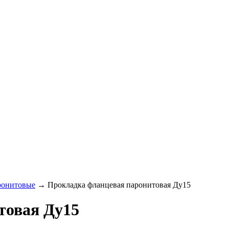
ронитовые
→
Прокладка фланцевая паронитовая Ду15
товая Ду15