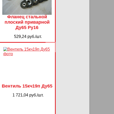
Фланец стальной
плоский приварной
Ду65 Ру16
529,24 руб./шт.
Вентиль 15кч19п Ду65
1 721,04 руб./шт.