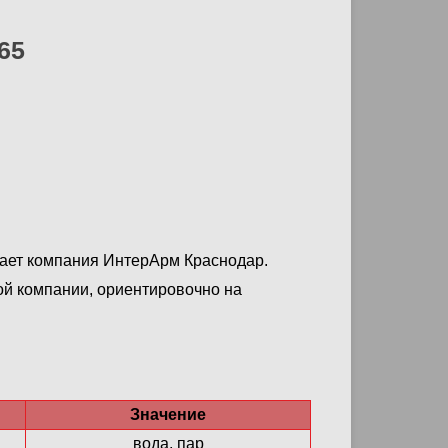
65
гает компания ИнтерАрм Краснодар.
ой компании, ориентировочно на
Значение
вода, пар