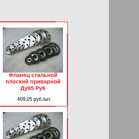
Фланец стальной
плоский приварной
Ду65 Ру6
409,05 руб./шт.