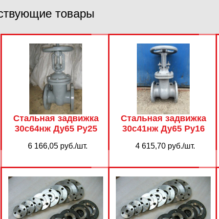
ствующие товары
Стальная задвижка
Стальная задвижка
30с64нж Ду65 Ру25
30с41нж Ду65 Ру16
6 166,05 руб./шт.
4 615,70 руб./шт.