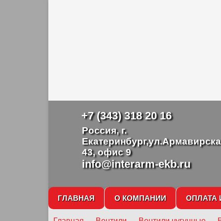
+7 (343) 318 20 16
Россия, г.
Екатеринбург,ул.Армавирска
43, офис 9
info@interarm-ekb.ru
ГЛАВНАЯ
О КОМПАНИИ
ОПЛАТА 
Главная
→
Вентили
→
Вентили чугунные
→