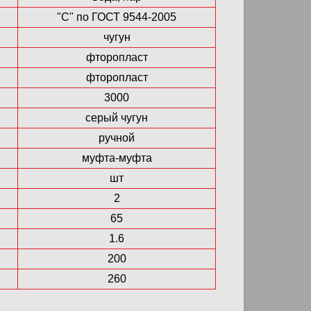
"С" по ГОСТ 9544-2005
чугун
фторопласт
фторопласт
3000
серый чугун
ручной
муфта-муфта
шт
2
65
1.6
200
260