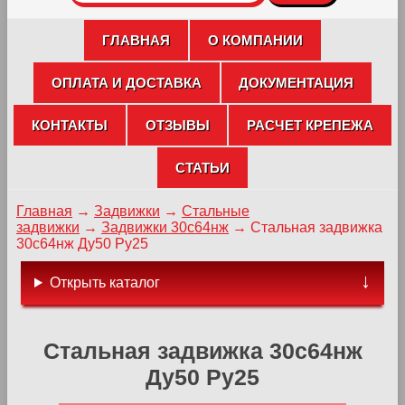
ГЛАВНАЯ
О КОМПАНИИ
ОПЛАТА И ДОСТАВКА
ДОКУМЕНТАЦИЯ
КОНТАКТЫ
ОТЗЫВЫ
РАСЧЕТ КРЕПЕЖА
СТАТЬИ
Главная
→
Задвижки
→
Стальные
задвижки
→
Задвижки 30с64нж
→
Стальная задвижка
30с64нж Ду50 Ру25
Открыть каталог
Стальная задвижка 30с64нж
Ду50 Ру25