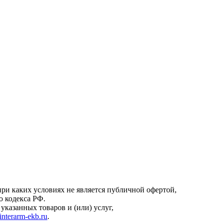
онфиденциальности
.
ри каких условиях не является публичной офертой,
о кодекса РФ.
казанных товаров и (или) услуг,
interarm-ekb.ru
.