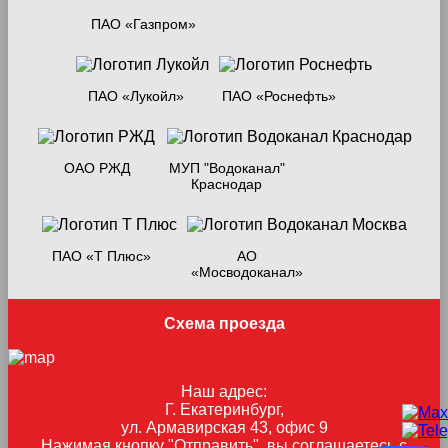
ПАО «Газпром»
ПАО «Лукойл»
ПАО «Роснефть»
ОАО РЖД
МУП "Водоканал"
Краснодар
ПАО «Т Плюс»
АО
«Мосводоканал»
Схема проезда
Наш адрес:
Г. Екатеринбург,
ул. Армавирская 43, офис 9
Нажимая кнопку "Отправить", вы соглашаетесь с